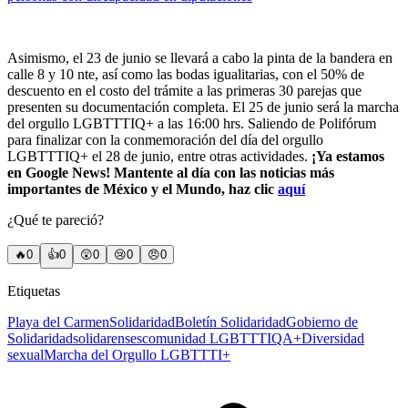
Asimismo, el 23 de junio se llevará a cabo la pinta de la bandera en
calle 8 y 10 nte, así como las bodas igualitarias, con el 50% de
descuento en el costo del trámite a las primeras 30 parejas que
presenten su documentación completa. El 25 de junio será la marcha
del orgullo LGBTTTIQ+ a las 16:00 hrs. Saliendo de Polifórum
para finalizar con la conmemoración del día del orgullo
LGBTTTIQ+ el 28 de junio, entre otras actividades.
¡Ya estamos
en Google News! Mantente al día con las noticias más
importantes de México y el Mundo, haz clic
aquí
¿Qué te pareció?
🔥
0
👍
0
😲
0
😢
0
😠
0
Etiquetas
Playa del Carmen
Solidaridad
Boletín Solidaridad
Gobierno de
Solidaridad
solidarenses
comunidad LGBTTTIQA+
Diversidad
sexual
Marcha del Orgullo LGBTTTI+