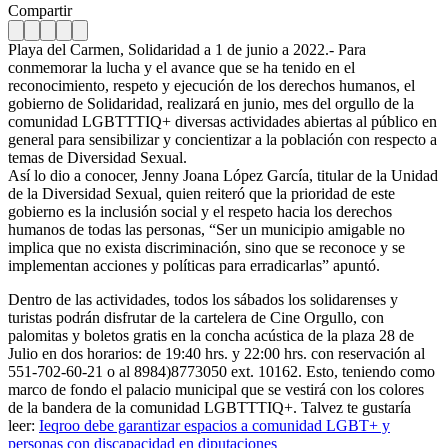
Compartir
Playa del Carmen, Solidaridad a 1 de junio a 2022.- Para
conmemorar la lucha y el avance que se ha tenido en el
reconocimiento, respeto y ejecución de los derechos humanos, el
gobierno de Solidaridad, realizará en junio, mes del orgullo de la
comunidad LGBTTTIQ+ diversas actividades abiertas al público en
general para sensibilizar y concientizar a la población con respecto a
temas de Diversidad Sexual.
Así lo dio a conocer, Jenny Joana López García, titular de la Unidad
de la Diversidad Sexual, quien reiteró que la prioridad de este
gobierno es la inclusión social y el respeto hacia los derechos
humanos de todas las personas, “Ser un municipio amigable no
implica que no exista discriminación, sino que se reconoce y se
implementan acciones y políticas para erradicarlas” apuntó.
Dentro de las actividades, todos los sábados los solidarenses y
turistas podrán disfrutar de la cartelera de Cine Orgullo, con
palomitas y boletos gratis en la concha acústica de la plaza 28 de
Julio en dos horarios: de 19:40 hrs. y 22:00 hrs. con reservación al
551-702-60-21 o al 8984)8773050 ext. 10162. Esto, teniendo como
marco de fondo el palacio municipal que se vestirá con los colores
de la bandera de la comunidad LGBTTTIQ+. Talvez te gustaría
leer:
Ieqroo debe garantizar espacios a comunidad LGBT+ y
personas con discapacidad en diputaciones