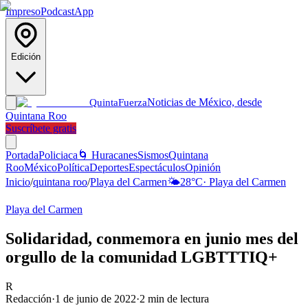
Impreso
Podcast
App
Edición
Noticias de México, desde
Quinta
Fuerza
Quintana Roo
Suscríbete gratis
Portada
Policiaca
🌀 Huracanes
Sismos
Quintana
Roo
México
Política
Deportes
Espectáculos
Opinión
Inicio
/
quintana roo
/
Playa del Carmen
🌤️
28
°C
·
Playa del Carmen
Playa del Carmen
Solidaridad, conmemora en junio mes del
orgullo de la comunidad LGBTTTIQ+
R
Redacción
·
1 de junio de 2022
·
2
min de lectura