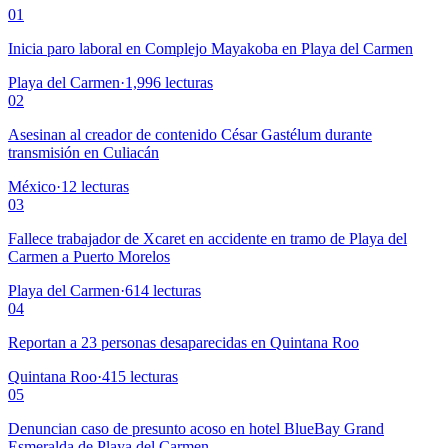
01
Inicia paro laboral en Complejo Mayakoba en Playa del Carmen
Playa del Carmen
·
1,996
lecturas
02
Asesinan al creador de contenido César Gastélum durante
transmisión en Culiacán
México
·
12
lecturas
03
Fallece trabajador de Xcaret en accidente en tramo de Playa del
Carmen a Puerto Morelos
Playa del Carmen
·
614
lecturas
04
Reportan a 23 personas desaparecidas en Quintana Roo
Quintana Roo
·
415
lecturas
05
Denuncian caso de presunto acoso en hotel BlueBay Grand
Esmeralda de Playa del Carmen