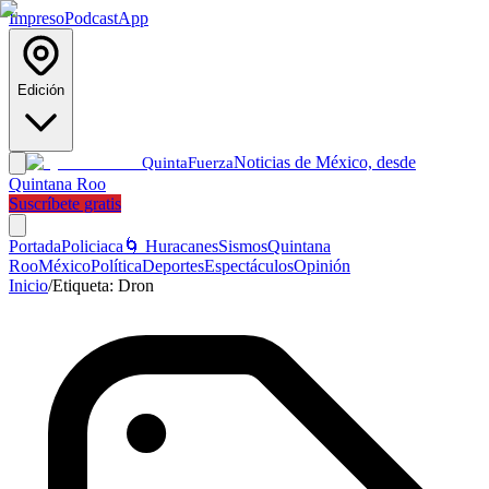
Impreso
Podcast
App
Edición
Noticias de México, desde
Quinta
Fuerza
Quintana Roo
Suscríbete gratis
Portada
Policiaca
🌀 Huracanes
Sismos
Quintana
Roo
México
Política
Deportes
Espectáculos
Opinión
Inicio
/
Etiqueta:
Dron