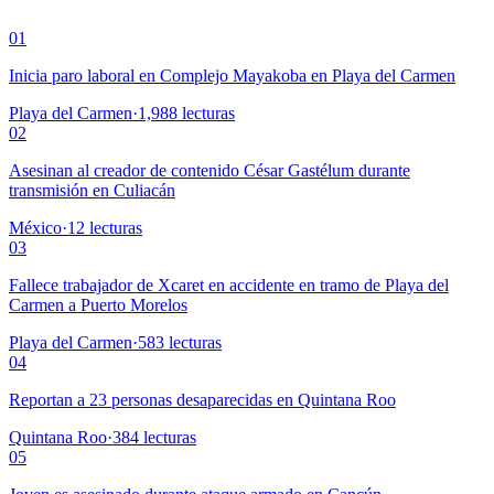
01
Inicia paro laboral en Complejo Mayakoba en Playa del Carmen
Playa del Carmen
·
1,988
lecturas
02
Asesinan al creador de contenido César Gastélum durante
transmisión en Culiacán
México
·
12
lecturas
03
Fallece trabajador de Xcaret en accidente en tramo de Playa del
Carmen a Puerto Morelos
Playa del Carmen
·
583
lecturas
04
Reportan a 23 personas desaparecidas en Quintana Roo
Quintana Roo
·
384
lecturas
05