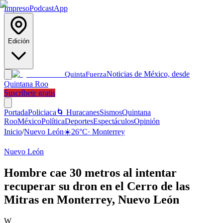
Impreso
Podcast
App
Edición
Noticias de México, desde
Quinta
Fuerza
Quintana Roo
Suscríbete gratis
Portada
Policiaca
🌀 Huracanes
Sismos
Quintana
Roo
México
Política
Deportes
Espectáculos
Opinión
Inicio
/
Nuevo León
☀️
26
°C
·
Monterrey
Nuevo León
Hombre cae 30 metros al intentar
recuperar su dron en el Cerro de las
Mitras en Monterrey, Nuevo León
W