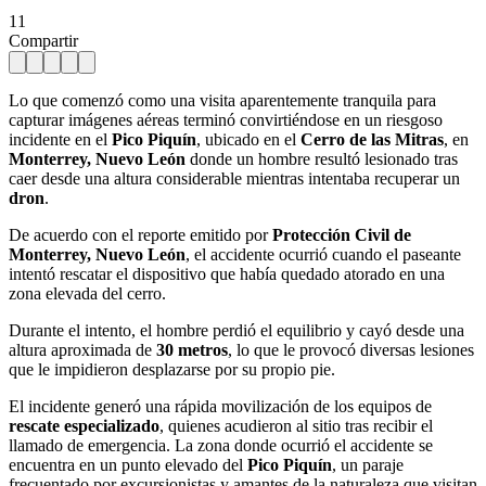
11
Compartir
Lo que comenzó como una visita aparentemente tranquila para
capturar imágenes aéreas terminó convirtiéndose en un riesgoso
incidente en el
Pico Piquín
, ubicado en el
Cerro de las Mitras
, en
Monterrey, Nuevo León
donde un hombre resultó lesionado tras
caer desde una altura considerable mientras intentaba recuperar un
dron
.
De acuerdo con el reporte emitido por
Protección Civil de
Monterrey, Nuevo León
, el accidente ocurrió cuando el paseante
intentó rescatar el dispositivo que había quedado atorado en una
zona elevada del cerro.
Durante el intento, el hombre perdió el equilibrio y cayó desde una
altura aproximada de
30 metros
, lo que le provocó diversas lesiones
que le impidieron desplazarse por su propio pie.
El incidente generó una rápida movilización de los equipos de
rescate especializado
, quienes acudieron al sitio tras recibir el
llamado de emergencia. La zona donde ocurrió el accidente se
encuentra en un punto elevado del
Pico Piquín
, un paraje
frecuentado por excursionistas y amantes de la naturaleza que visitan