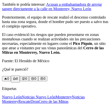
También te podría interesar:
Acusan a embalsamadora de arrojar
sangre directamente a la calle en Monterrey, Nuevo León
Posteriormente, el equipo de rescate realizó el descenso controlado
hasta una zona segura, donde el hombre pudo ser puesto a salvo tras
el complejo operativo.
El caso evidenció los riesgos que pueden presentarse en zonas
montañosas cuando se realizan actividades sin las precauciones
necesarias, especialmente en lugares como el
Pico Piquín
, un sitio
que atrae a visitantes por sus vistas panorámicas del
Cerro de las
Mitras en Monterrey, Nuevo León.
Fuente: El Heraldo de México
¿Qué te pareció?
🔥
0
👍
0
😲
0
😢
0
😠
0
Etiquetas
Nuevo León
Noticias Nuevo León
Monterrey
Noticias
Monterrey
Rescate
Dron
Cerro de las Mitras