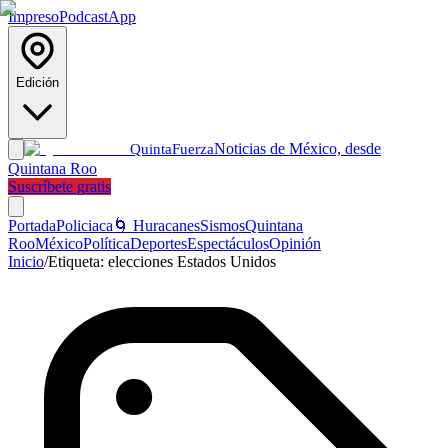
Impreso
Podcast
App
Edición
Noticias de México, desde
Quinta
Fuerza
Quintana Roo
Suscríbete gratis
Portada
Policiaca
🌀 Huracanes
Sismos
Quintana
Roo
México
Política
Deportes
Espectáculos
Opinión
Inicio
/
Etiqueta:
elecciones Estados Unidos