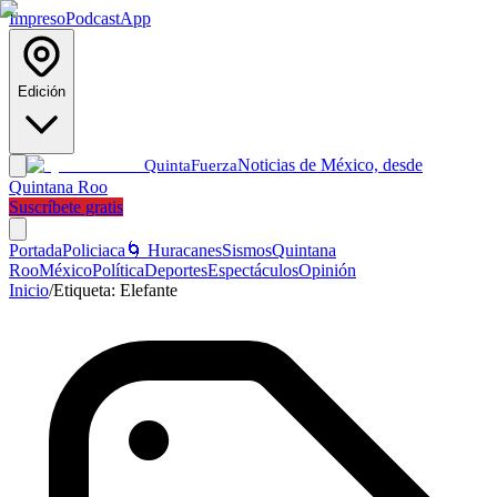
Impreso
Podcast
App
Edición
Noticias de México, desde
Quinta
Fuerza
Quintana Roo
Suscríbete gratis
Portada
Policiaca
🌀 Huracanes
Sismos
Quintana
Roo
México
Política
Deportes
Espectáculos
Opinión
Inicio
/
Etiqueta:
Elefante