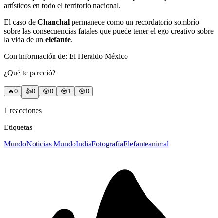
artísticos en todo el territorio nacional.
El caso de
Chanchal
permanece como un recordatorio sombrío
sobre las consecuencias fatales que puede tener el ego creativo sobre
la vida de un
elefante
.
Con información de: El Heraldo México
¿Qué te pareció?
🔥
0
👍
0
😲
0
😢
1
😠
0
1
reacciones
Etiquetas
Mundo
Noticias Mundo
India
Fotografía
Elefante
animal