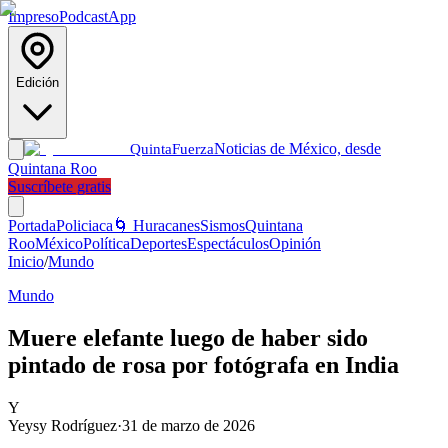
Impreso
Podcast
App
Edición
Noticias de México, desde
Quinta
Fuerza
Quintana Roo
Suscríbete gratis
Portada
Policiaca
🌀 Huracanes
Sismos
Quintana
Roo
México
Política
Deportes
Espectáculos
Opinión
Inicio
/
Mundo
Mundo
Muere elefante luego de haber sido
pintado de rosa por fotógrafa en India
Y
Yeysy Rodríguez
·
31 de marzo de 2026