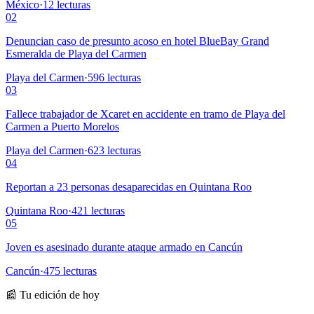
México
·
12
lecturas
02
Denuncian caso de presunto acoso en hotel BlueBay Grand
Esmeralda de Playa del Carmen
Playa del Carmen
·
596
lecturas
03
Fallece trabajador de Xcaret en accidente en tramo de Playa del
Carmen a Puerto Morelos
Playa del Carmen
·
623
lecturas
04
Reportan a 23 personas desaparecidas en Quintana Roo
Quintana Roo
·
421
lecturas
05
Joven es asesinado durante ataque armado en Cancún
Cancún
·
475
lecturas
📰 Tu edición de hoy