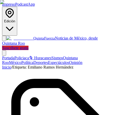
Impreso
Podcast
App
Edición
Noticias de México, desde
Quinta
Fuerza
Quintana Roo
Suscríbete gratis
Portada
Policiaca
🌀 Huracanes
Sismos
Quintana
Roo
México
Política
Deportes
Espectáculos
Opinión
Inicio
/
Etiqueta:
Emiliano Ramos Hernández