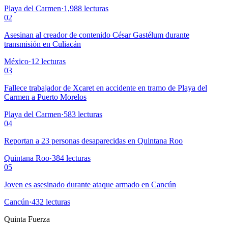
Playa del Carmen
·
1,988
lecturas
02
Asesinan al creador de contenido César Gastélum durante
transmisión en Culiacán
México
·
12
lecturas
03
Fallece trabajador de Xcaret en accidente en tramo de Playa del
Carmen a Puerto Morelos
Playa del Carmen
·
583
lecturas
04
Reportan a 23 personas desaparecidas en Quintana Roo
Quintana Roo
·
384
lecturas
05
Joven es asesinado durante ataque armado en Cancún
Cancún
·
432
lecturas
Quinta Fuerza