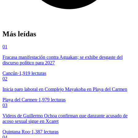
Más leídas
01
Fracasa manifestación contra Aguakan; se exhibe desgaste del
discurso político para 2027
Cancún
·
1,919
lecturas
02
Inicia paro laboral en Complejo Mayakoba en Playa del Carmen
Playa del Carmen
·
1,979
lecturas
03
Videos de Guillermo Ochoa confirman que danzante acusado de
acoso sexual sigue en Xcaret
Quintana Roo
·
1,387
lecturas
04