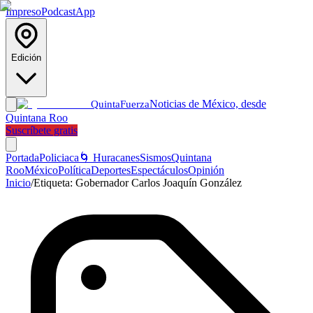
Impreso
Podcast
App
Edición
Noticias de México, desde
Quinta
Fuerza
Quintana Roo
Suscríbete gratis
Portada
Policiaca
🌀 Huracanes
Sismos
Quintana
Roo
México
Política
Deportes
Espectáculos
Opinión
Inicio
/
Etiqueta:
Gobernador Carlos Joaquín González