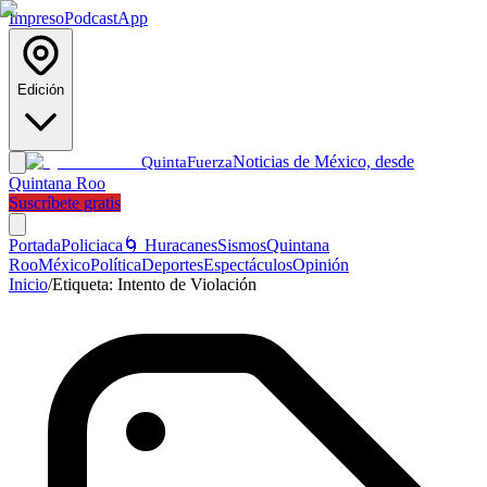
Impreso
Podcast
App
Edición
Noticias de México, desde
Quinta
Fuerza
Quintana Roo
Suscríbete gratis
Portada
Policiaca
🌀 Huracanes
Sismos
Quintana
Roo
México
Política
Deportes
Espectáculos
Opinión
Inicio
/
Etiqueta:
Intento de Violación