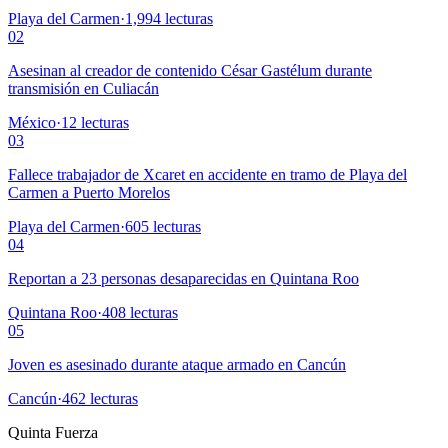
Playa del Carmen
·
1,994
lecturas
02
Asesinan al creador de contenido César Gastélum durante
transmisión en Culiacán
México
·
12
lecturas
03
Fallece trabajador de Xcaret en accidente en tramo de Playa del
Carmen a Puerto Morelos
Playa del Carmen
·
605
lecturas
04
Reportan a 23 personas desaparecidas en Quintana Roo
Quintana Roo
·
408
lecturas
05
Joven es asesinado durante ataque armado en Cancún
Cancún
·
462
lecturas
Quinta Fuerza