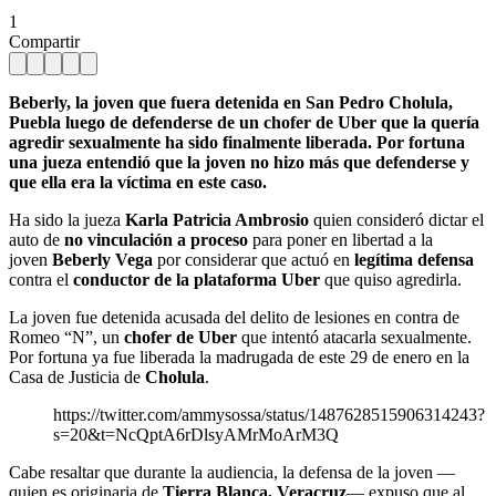
1
Compartir
Beberly, la joven que fuera detenida en San Pedro Cholula,
Puebla luego de defenderse de un chofer de Uber que la quería
agredir sexualmente ha sido finalmente liberada. Por fortuna
una jueza entendió que la joven no hizo más que defenderse y
que ella era la víctima en este caso.
Ha sido la jueza
Karla Patricia Ambrosio
quien consideró dictar el
auto de
no vinculación a proceso
para poner en libertad a la
joven
Beberly Vega
por considerar que actuó en
legítima defensa
contra el
conductor de la plataforma Uber
que quiso agredirla.
La joven fue detenida acusada del delito de lesiones en contra de
Romeo “N”, un
chofer de Uber
que intentó atacarla sexualmente.
Por fortuna ya fue liberada la madrugada de este 29 de enero en la
Casa de Justicia de
Cholula
.
https://twitter.com/ammysossa/status/1487628515906314243?
s=20&t=NcQptA6rDlsyAMrMoArM3Q
Cabe resaltar que durante la audiencia, la defensa de la joven —
quien es originaria de
Tierra Blanca, Veracruz
— expuso que al