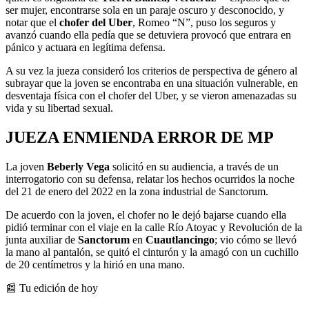
ser mujer, encontrarse sola en un paraje oscuro y desconocido, y
notar que el
chofer del Uber
, Romeo “N”, puso los seguros y
avanzó cuando ella pedía que se detuviera provocó que entrara en
pánico y actuara en legítima defensa.
A su vez la jueza consideró los criterios de perspectiva de género al
subrayar que la joven se encontraba en una situación vulnerable, en
desventaja física con el chofer del Uber, y se vieron amenazadas su
vida y su libertad sexual.
JUEZA ENMIENDA ERROR DE MP
La joven
Beberly Vega
solicitó en su audiencia, a través de un
interrogatorio con su defensa, relatar los hechos ocurridos la noche
del 21 de enero del 2022 en la zona industrial de Sanctorum.
De acuerdo con la joven, el chofer no le dejó bajarse cuando ella
pidió terminar con el viaje en la calle Río Atoyac y Revolución de la
junta auxiliar de
Sanctorum
en
Cuautlancingo
; vio cómo se llevó
la mano al pantalón, se quitó el cinturón y la amagó con un cuchillo
de 20 centímetros y la hirió en una mano.
📰 Tu edición de hoy