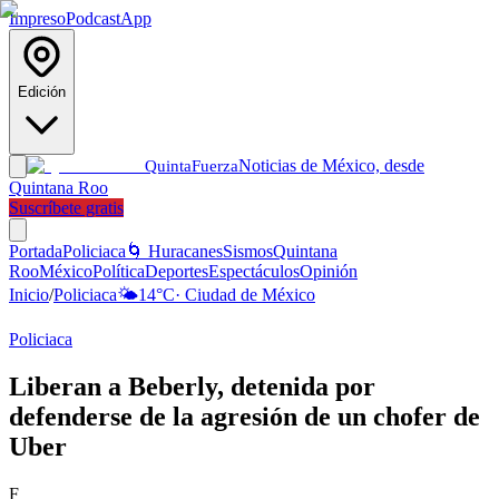
Impreso
Podcast
App
Edición
Noticias de México, desde
Quinta
Fuerza
Quintana Roo
Suscríbete gratis
Portada
Policiaca
🌀 Huracanes
Sismos
Quintana
Roo
México
Política
Deportes
Espectáculos
Opinión
Inicio
/
Policiaca
🌤️
14
°C
·
Ciudad de México
Policiaca
Liberan a Beberly, detenida por
defenderse de la agresión de un chofer de
Uber
F