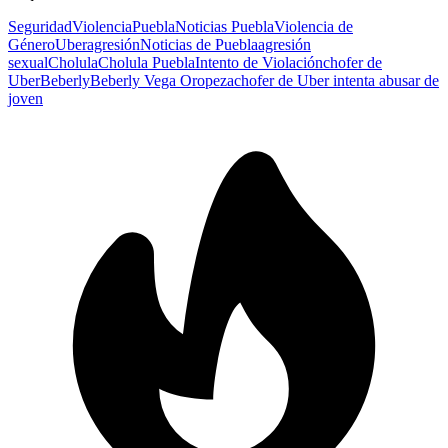
Seguridad
Violencia
Puebla
Noticias Puebla
Violencia de
Género
Uber
agresión
Noticias de Puebla
agresión
sexual
Cholula
Cholula Puebla
Intento de Violación
chofer de
Uber
Beberly
Beberly Vega Oropeza
chofer de Uber intenta abusar de
joven