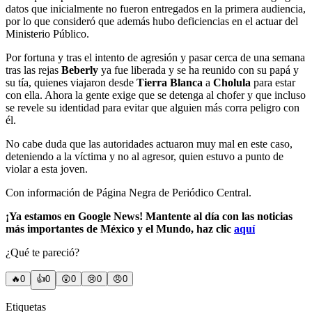
datos que inicialmente no fueron entregados en la primera audiencia,
por lo que consideró que además hubo deficiencias en el actuar del
Ministerio Público.
Por fortuna y tras el intento de agresión y pasar cerca de una semana
tras las rejas
Beberly
ya fue liberada y se ha reunido con su papá y
su tía, quienes viajaron desde
Tierra Blanca
a
Cholula
para estar
con ella. Ahora la gente exige que se detenga al chofer y que incluso
se revele su identidad para evitar que alguien más corra peligro con
él.
No cabe duda que las autoridades actuaron muy mal en este caso,
deteniendo a la víctima y no al agresor, quien estuvo a punto de
violar a esta joven.
Con información de Página Negra de Periódico Central.
¡Ya estamos en Google News! Mantente al día con las noticias
más importantes de México y el Mundo, haz clic
aquí
¿Qué te pareció?
🔥
0
👍
0
😲
0
😢
0
😠
0
Etiquetas