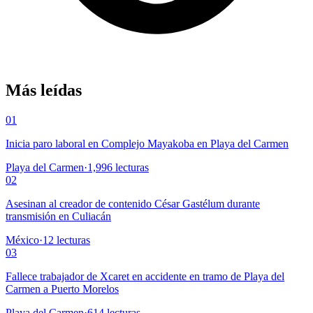
Más leídas
01
Inicia paro laboral en Complejo Mayakoba en Playa del Carmen
Playa del Carmen
·
1,996
lecturas
02
Asesinan al creador de contenido César Gastélum durante
transmisión en Culiacán
México
·
12
lecturas
03
Fallece trabajador de Xcaret en accidente en tramo de Playa del
Carmen a Puerto Morelos
Playa del Carmen
·
614
lecturas