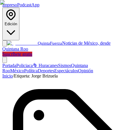
Impreso
Podcast
App
Edición
Noticias de México, desde
Quinta
Fuerza
Quintana Roo
Suscríbete gratis
Portada
Policiaca
🌀 Huracanes
Sismos
Quintana
Roo
México
Política
Deportes
Espectáculos
Opinión
Inicio
/
Etiqueta:
Jorge Brizuela