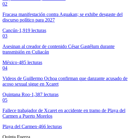
02
Fracasa manifestación contra Aguakan; se exhibe desgaste del
discurso político para 2027
Cancún
·
1,919
lecturas
03
Asesinan al creador de contenido César Gastélum durante
transmisión en Culiacán
México
·
485
lecturas
04
Videos de Guillermo Ochoa confirman que danzante acusado de
acoso sexual sigue en Xcaret
Quintana Roo
·
1,387
lecturas
05
Fallece trabajador de Xcaret en accidente en tramo de Playa del
Carmen a Puerto Morelos
Playa del Carmen
·
466
lecturas
Quinta Fuerza