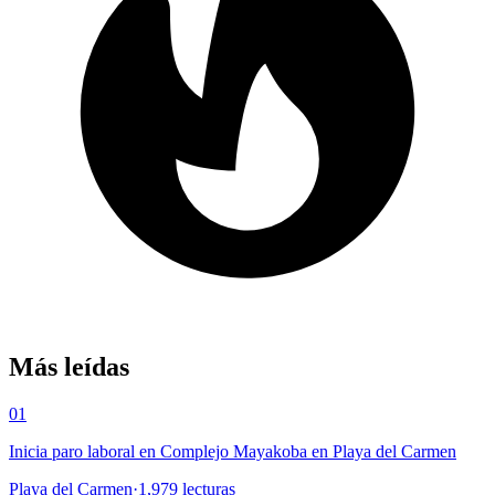
Más leídas
01
Inicia paro laboral en Complejo Mayakoba en Playa del Carmen
Playa del Carmen
·
1,979
lecturas