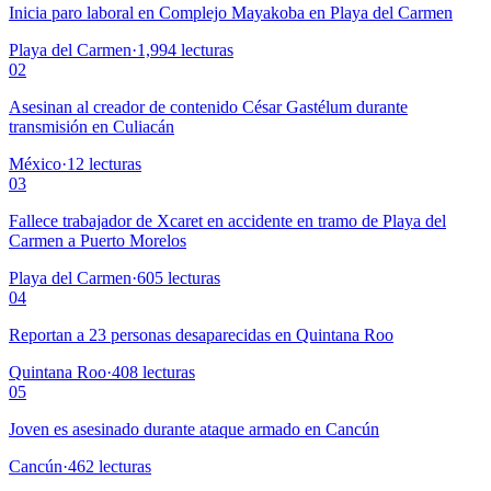
Inicia paro laboral en Complejo Mayakoba en Playa del Carmen
Playa del Carmen
·
1,994
lecturas
02
Asesinan al creador de contenido César Gastélum durante
transmisión en Culiacán
México
·
12
lecturas
03
Fallece trabajador de Xcaret en accidente en tramo de Playa del
Carmen a Puerto Morelos
Playa del Carmen
·
605
lecturas
04
Reportan a 23 personas desaparecidas en Quintana Roo
Quintana Roo
·
408
lecturas
05
Joven es asesinado durante ataque armado en Cancún
Cancún
·
462
lecturas