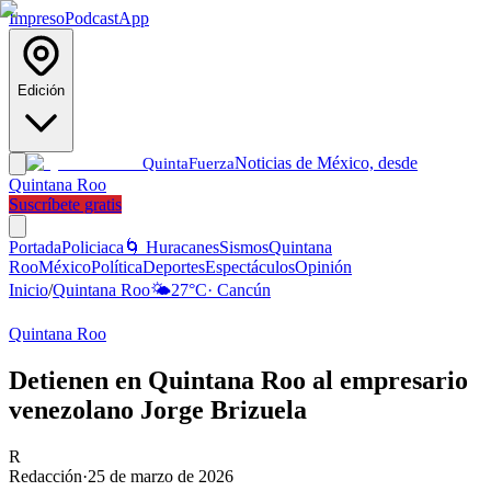
Impreso
Podcast
App
Edición
Noticias de México, desde
Quinta
Fuerza
Quintana Roo
Suscríbete gratis
Portada
Policiaca
🌀 Huracanes
Sismos
Quintana
Roo
México
Política
Deportes
Espectáculos
Opinión
Inicio
/
Quintana Roo
🌤️
27
°C
·
Cancún
Quintana Roo
Detienen en Quintana Roo al empresario
venezolano Jorge Brizuela
R
Redacción
·
25 de marzo de 2026