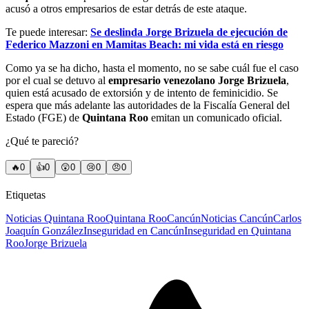
acusó a otros empresarios de estar detrás de este ataque.
Te puede interesar:
Se deslinda Jorge Brizuela de ejecución de
Federico Mazzoni en Mamitas Beach: mi vida está en riesgo
Como ya se ha dicho, hasta el momento, no se sabe cuál fue el caso
por el cual se detuvo al
empresario venezolano Jorge Brizuela
,
quien está acusado de extorsión y de intento de feminicidio. Se
espera que más adelante las autoridades de la Fiscalía General del
Estado (FGE) de
Quintana Roo
emitan un comunicado oficial.
¿Qué te pareció?
🔥
0
👍
0
😲
0
😢
0
😠
0
Etiquetas
Noticias Quintana Roo
Quintana Roo
Cancún
Noticias Cancún
Carlos
Joaquín González
Inseguridad en Cancún
Inseguridad en Quintana
Roo
Jorge Brizuela