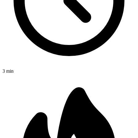
3
min