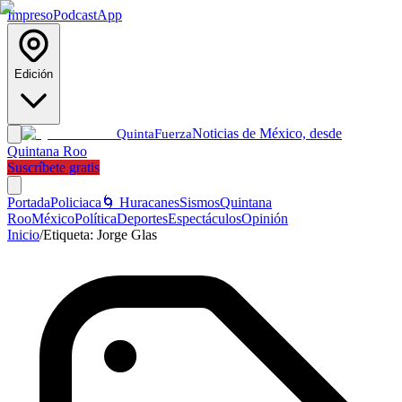
Impreso
Podcast
App
Edición
Noticias de México, desde
Quinta
Fuerza
Quintana Roo
Suscríbete gratis
Portada
Policiaca
🌀 Huracanes
Sismos
Quintana
Roo
México
Política
Deportes
Espectáculos
Opinión
Inicio
/
Etiqueta:
Jorge Glas