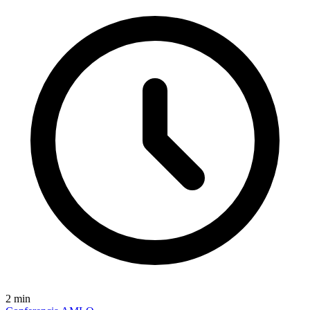
2
min