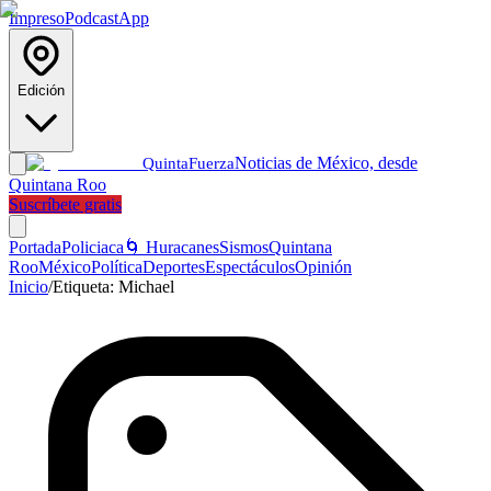
Impreso
Podcast
App
Edición
Noticias de México, desde
Quinta
Fuerza
Quintana Roo
Suscríbete gratis
Portada
Policiaca
🌀 Huracanes
Sismos
Quintana
Roo
México
Política
Deportes
Espectáculos
Opinión
Inicio
/
Etiqueta:
Michael