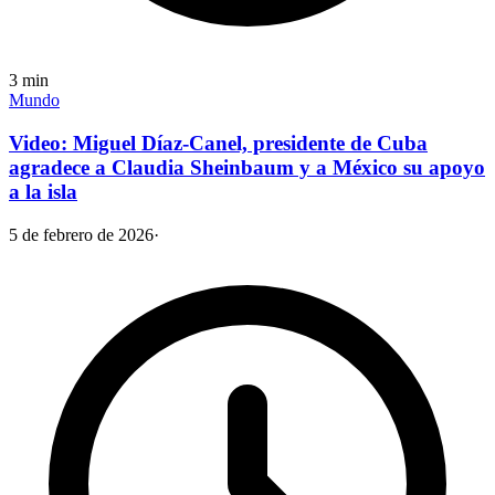
3
min
Mundo
Video: Miguel Díaz-Canel, presidente de Cuba
agradece a Claudia Sheinbaum y a México su apoyo
a la isla
5 de febrero de 2026
·