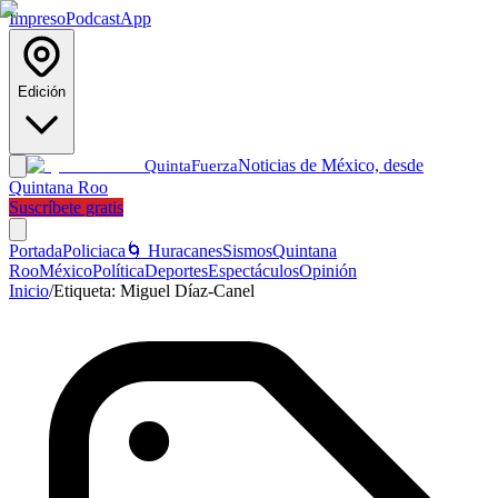
Impreso
Podcast
App
Edición
Noticias de México, desde
Quinta
Fuerza
Quintana Roo
Suscríbete gratis
Portada
Policiaca
🌀 Huracanes
Sismos
Quintana
Roo
México
Política
Deportes
Espectáculos
Opinión
Inicio
/
Etiqueta:
Miguel Díaz-Canel