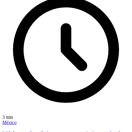
3
min
México