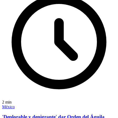
2
min
México
'Deplorable y denigrante' dar Orden del Águila