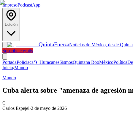
Impreso
Podcast
App
Edición
Quinta
Fuerza
Noticias de México, desde Quint
Suscríbete gratis
Portada
Policiaca
🌀 Huracanes
Sismos
Quintana Roo
México
Política
De
Inicio
/
Mundo
Mundo
Cuba alerta sobre "amenaza de agresión mi
C
Carlos Espejel
·
2 de mayo de 2026