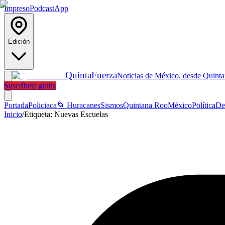
Impreso
Podcast
App
Edición
Quinta
Fuerza
Noticias de México, desde Quint
Suscríbete gratis
Portada
Policiaca
🌀 Huracanes
Sismos
Quintana Roo
México
Política
De
Inicio
/
Etiqueta:
Nuevas Escuelas