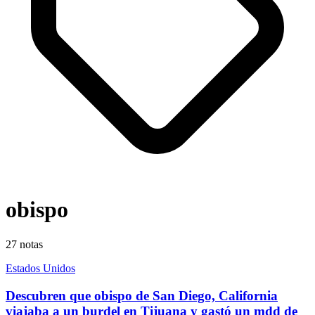
obispo
27
notas
Estados Unidos
Descubren que obispo de San Diego, California
viajaba a un burdel en Tijuana y gastó un mdd de