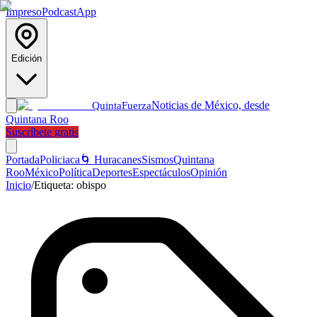
Impreso
Podcast
App
Edición
Noticias de México, desde
Quinta
Fuerza
Quintana Roo
Suscríbete gratis
Portada
Policiaca
🌀 Huracanes
Sismos
Quintana
Roo
México
Política
Deportes
Espectáculos
Opinión
Inicio
/
Etiqueta:
obispo