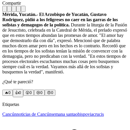
Compartir
Mérida, Yucatán.- El Arzobispo de Yucatán, Gustavo
Rodríguez, pidió a los feligreses no caer en las garras de los
sofistas y demagogos de la política.
Durante la liturgia de la Pasión
de Jesucristo, celebrada en la Catedral de Mérida, el prelado expresó
que en estos tiempos abundan las promesas de amor. "El amor hay
que demostrarlo día con día", expresó. Mencionó que de palabra
muchos dicen amar pero en los hechos es lo contrario. Recordó que
en los tiempos de los sofistas tenían la misión de convencer con la
demagogia, pero no predicaban con la verdad. "En estos tiempos de
procesos electorales escuchamos muchas cosas pero busquemos
siempre cuál es la verdad. Vayamos más allá de los sofistas y
busquemos la verdad", manifestó.
¿Qué te pareció?
🔥
0
👍
0
😲
0
😢
0
😠
0
Etiquetas
Cancún
noticias de Cancún
semana santa
obispo
viacrucis