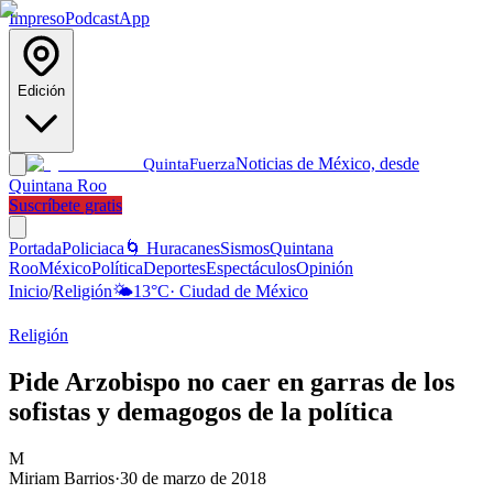
Impreso
Podcast
App
Edición
Noticias de México, desde
Quinta
Fuerza
Quintana Roo
Suscríbete gratis
Portada
Policiaca
🌀 Huracanes
Sismos
Quintana
Roo
México
Política
Deportes
Espectáculos
Opinión
Inicio
/
Religión
🌤️
13
°C
·
Ciudad de México
Religión
Pide Arzobispo no caer en garras de los
sofistas y demagogos de la política
M
Miriam Barrios
·
30 de marzo de 2018