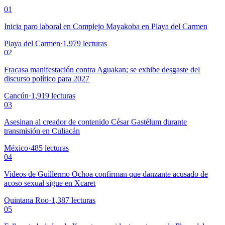
01
Inicia paro laboral en Complejo Mayakoba en Playa del Carmen
Playa del Carmen
·
1,979
lecturas
02
Fracasa manifestación contra Aguakan; se exhibe desgaste del
discurso político para 2027
Cancún
·
1,919
lecturas
03
Asesinan al creador de contenido César Gastélum durante
transmisión en Culiacán
México
·
485
lecturas
04
Videos de Guillermo Ochoa confirman que danzante acusado de
acoso sexual sigue en Xcaret
Quintana Roo
·
1,387
lecturas
05