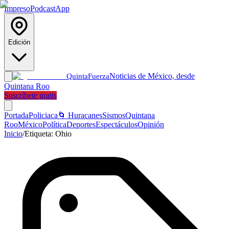
Impreso
Podcast
App
Edición
Noticias de México, desde
Quinta
Fuerza
Quintana Roo
Suscríbete gratis
Portada
Policiaca
🌀 Huracanes
Sismos
Quintana
Roo
México
Política
Deportes
Espectáculos
Opinión
Inicio
/
Etiqueta:
Ohio