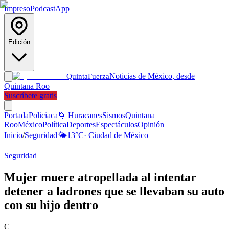
Impreso
Podcast
App
Edición
Noticias de México, desde
Quinta
Fuerza
Quintana Roo
Suscríbete gratis
Portada
Policiaca
🌀 Huracanes
Sismos
Quintana
Roo
México
Política
Deportes
Espectáculos
Opinión
Inicio
/
Seguridad
🌤️
13
°C
·
Ciudad de México
Seguridad
Mujer muere atropellada al intentar
detener a ladrones que se llevaban su auto
con su hijo dentro
C