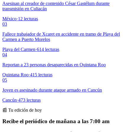
Asesinan al creador de contenido César Gastélum durante
transmisión en Culiacán
México
·
12
lecturas
03
Fallece trabajador de Xcaret en accidente en tramo de Playa del
Carmen a Puerto Morelos
Playa del Carmen
·
614
lecturas
04
Reportan a 23 personas desaparecidas en Quintana Roo
Quintana Roo
·
415
lecturas
05
Joven es asesinado durante ataque armado en Cancún
Cancún
·
473
lecturas
📰 Tu edición de hoy
Recibe el periódico de mañana a las 7:00 am