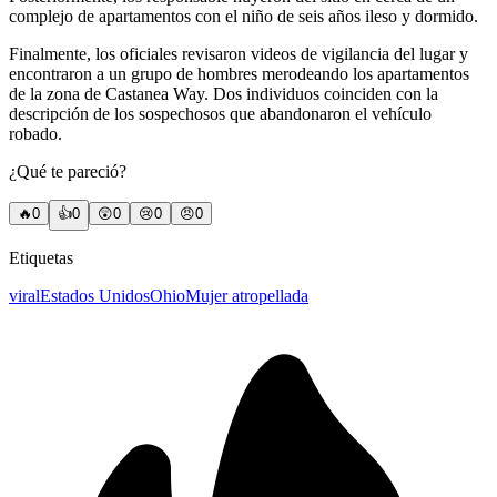
complejo de apartamentos con el niño de seis años ileso y dormido.
Finalmente, los oficiales revisaron videos de vigilancia del lugar y
encontraron a un grupo de hombres merodeando los apartamentos
de la zona de Castanea Way. Dos individuos coinciden con la
descripción de los sospechosos que abandonaron el vehículo
robado.
¿Qué te pareció?
🔥
0
👍
0
😲
0
😢
0
😠
0
Etiquetas
viral
Estados Unidos
Ohio
Mujer atropellada