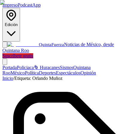
Impreso
Podcast
App
Edición
Noticias de México, desde
Quinta
Fuerza
Quintana Roo
Suscríbete gratis
Portada
Policiaca
🌀 Huracanes
Sismos
Quintana
Roo
México
Política
Deportes
Espectáculos
Opinión
Inicio
/
Etiqueta:
Orlando Muñoz