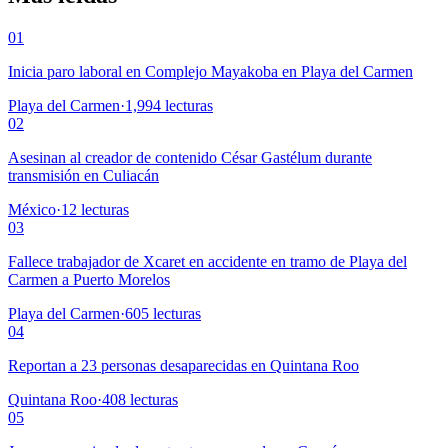
01
Inicia paro laboral en Complejo Mayakoba en Playa del Carmen
Playa del Carmen
·
1,994
lecturas
02
Asesinan al creador de contenido César Gastélum durante
transmisión en Culiacán
México
·
12
lecturas
03
Fallece trabajador de Xcaret en accidente en tramo de Playa del
Carmen a Puerto Morelos
Playa del Carmen
·
605
lecturas
04
Reportan a 23 personas desaparecidas en Quintana Roo
Quintana Roo
·
408
lecturas
05