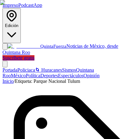
Impreso
Podcast
App
Edición
Noticias de México, desde
Quinta
Fuerza
Quintana Roo
Suscríbete gratis
Portada
Policiaca
🌀 Huracanes
Sismos
Quintana
Roo
México
Política
Deportes
Espectáculos
Opinión
Inicio
/
Etiqueta:
Parque Nacional Tulum