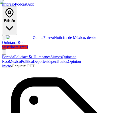
Impreso
Podcast
App
Edición
Noticias de México, desde
Quinta
Fuerza
Quintana Roo
Suscríbete gratis
Portada
Policiaca
🌀 Huracanes
Sismos
Quintana
Roo
México
Política
Deportes
Espectáculos
Opinión
Inicio
/
Etiqueta:
PET