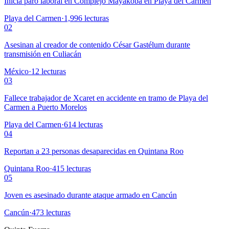
Inicia paro laboral en Complejo Mayakoba en Playa del Carmen
Playa del Carmen
·
1,996
lecturas
02
Asesinan al creador de contenido César Gastélum durante
transmisión en Culiacán
México
·
12
lecturas
03
Fallece trabajador de Xcaret en accidente en tramo de Playa del
Carmen a Puerto Morelos
Playa del Carmen
·
614
lecturas
04
Reportan a 23 personas desaparecidas en Quintana Roo
Quintana Roo
·
415
lecturas
05
Joven es asesinado durante ataque armado en Cancún
Cancún
·
473
lecturas