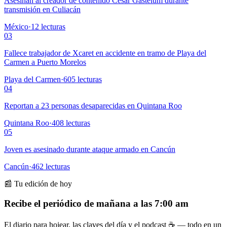
Asesinan al creador de contenido César Gastélum durante
transmisión en Culiacán
México
·
12
lecturas
03
Fallece trabajador de Xcaret en accidente en tramo de Playa del
Carmen a Puerto Morelos
Playa del Carmen
·
605
lecturas
04
Reportan a 23 personas desaparecidas en Quintana Roo
Quintana Roo
·
408
lecturas
05
Joven es asesinado durante ataque armado en Cancún
Cancún
·
462
lecturas
📰 Tu edición de hoy
Recibe el periódico de mañana a las 7:00 am
El diario para hojear, las claves del día y el podcast ☕ — todo en un