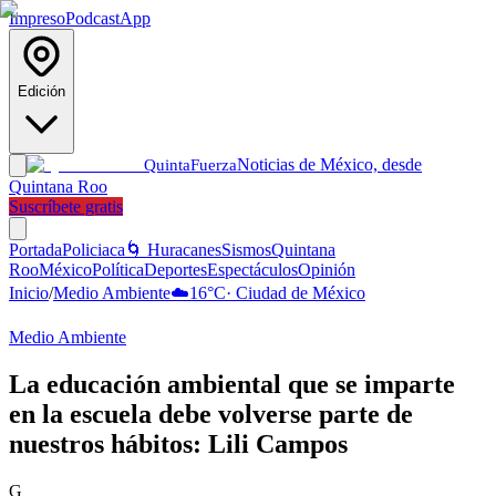
Impreso
Podcast
App
Edición
Noticias de México, desde
Quinta
Fuerza
Quintana Roo
Suscríbete gratis
Portada
Policiaca
🌀 Huracanes
Sismos
Quintana
Roo
México
Política
Deportes
Espectáculos
Opinión
Inicio
/
Medio Ambiente
☁️
16
°C
·
Ciudad de México
Medio Ambiente
La educación ambiental que se imparte
en la escuela debe volverse parte de
nuestros hábitos: Lili Campos
G