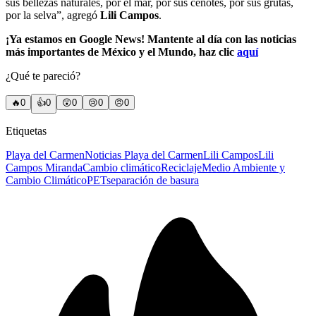
sus bellezas naturales, por el mar, por sus cenotes, por sus grutas,
por la selva”, agregó
Lili Campos
.
¡Ya estamos en Google News! Mantente al día con las noticias
más importantes de México y el Mundo, haz clic
aquí
¿Qué te pareció?
🔥
0
👍
0
😲
0
😢
0
😠
0
Etiquetas
Playa del Carmen
Noticias Playa del Carmen
Lili Campos
Lili
Campos Miranda
Cambio climático
Reciclaje
Medio Ambiente y
Cambio Climático
PET
separación de basura