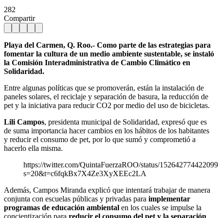
282
Compartir
Playa del Carmen, Q. Roo.- Como parte de las estrategias para
fomentar la cultura de un medio ambiente sustentable, se instaló
la Comisión Interadministrativa de Cambio Climático en
Solidaridad.
Entre algunas políticas que se promoverán, están la instalación de
paneles solares, el reciclaje y separación de basura, la reducción de
pet y la iniciativa para reducir CO2 por medio del uso de bicicletas.
Lili Campos
, presidenta municipal de Solidaridad, expresó que es
de suma importancia hacer cambios en los hábitos de los habitantes
y reducir el consumo de pet, por lo que sumó y comprometió a
hacerlo ella misma.
https://twitter.com/QuintaFuerzaROO/status/15264277442209
s=20&t=c6fqkBx7X4Ze3XyXEEc2LA
Además, Campos Miranda explicó que intentará trabajar de manera
conjunta con escuelas públicas y privadas para
implementar
programas de educación ambiental
en los cuales se impulse la
concientización para
reducir el consumo del pet y la separación