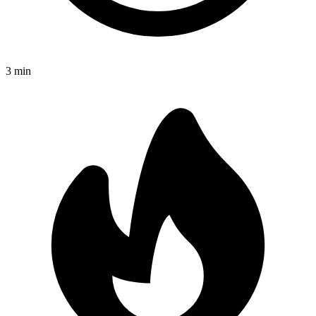
3
min