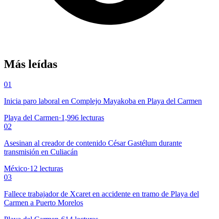
Más leídas
01
Inicia paro laboral en Complejo Mayakoba en Playa del Carmen
Playa del Carmen
·
1,996
lecturas
02
Asesinan al creador de contenido César Gastélum durante
transmisión en Culiacán
México
·
12
lecturas
03
Fallece trabajador de Xcaret en accidente en tramo de Playa del
Carmen a Puerto Morelos