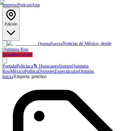
Impreso
Podcast
App
Edición
Noticias de México, desde
Quinta
Fuerza
Quintana Roo
Suscríbete gratis
Portada
Policiaca
🌀 Huracanes
Sismos
Quintana
Roo
México
Política
Deportes
Espectáculos
Opinión
Inicio
/
Etiqueta:
petróleo