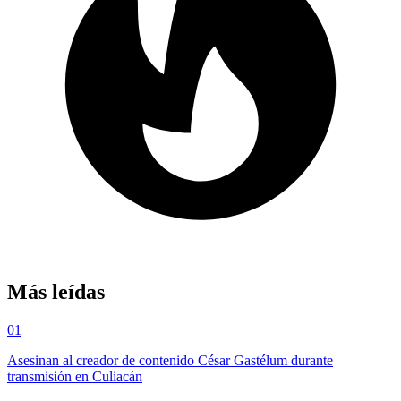
Más leídas
01
Asesinan al creador de contenido César Gastélum durante
transmisión en Culiacán