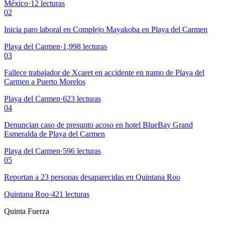
México
·
12
lecturas
02
Inicia paro laboral en Complejo Mayakoba en Playa del Carmen
Playa del Carmen
·
1,998
lecturas
03
Fallece trabajador de Xcaret en accidente en tramo de Playa del
Carmen a Puerto Morelos
Playa del Carmen
·
623
lecturas
04
Denuncian caso de presunto acoso en hotel BlueBay Grand
Esmeralda de Playa del Carmen
Playa del Carmen
·
596
lecturas
05
Reportan a 23 personas desaparecidas en Quintana Roo
Quintana Roo
·
421
lecturas
Quinta Fuerza