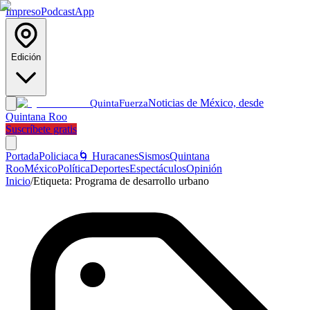
Impreso
Podcast
App
Edición
Noticias de México, desde
Quinta
Fuerza
Quintana Roo
Suscríbete gratis
Portada
Policiaca
🌀 Huracanes
Sismos
Quintana
Roo
México
Política
Deportes
Espectáculos
Opinión
Inicio
/
Etiqueta:
Programa de desarrollo urbano