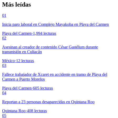
Más leídas
01
Inicia paro laboral en Complejo Mayakoba en Playa del Carmen
Playa del Carmen
·
1,994
lecturas
02
Asesinan al creador de contenido César Gastélum durante
transmisión en Culiacán
México
·
12
lecturas
03
Fallece trabajador de Xcaret en accidente en tramo de Playa del
Carmen a Puerto Morelos
Playa del Carmen
·
605
lecturas
04
Reportan a 23 personas desaparecidas en Quintana Roo
Quintana Roo
·
408
lecturas
05