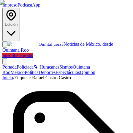
Impreso
Podcast
App
Edición
Noticias de México, desde
Quinta
Fuerza
Quintana Roo
Suscríbete gratis
Portada
Policiaca
🌀 Huracanes
Sismos
Quintana
Roo
México
Política
Deportes
Espectáculos
Opinión
Inicio
/
Etiqueta:
Rafael Castro Castro