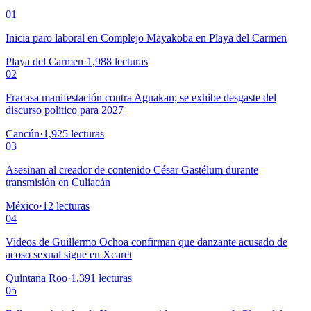
01
Inicia paro laboral en Complejo Mayakoba en Playa del Carmen
Playa del Carmen
·
1,988
lecturas
02
Fracasa manifestación contra Aguakan; se exhibe desgaste del
discurso político para 2027
Cancún
·
1,925
lecturas
03
Asesinan al creador de contenido César Gastélum durante
transmisión en Culiacán
México
·
12
lecturas
04
Videos de Guillermo Ochoa confirman que danzante acusado de
acoso sexual sigue en Xcaret
Quintana Roo
·
1,391
lecturas
05