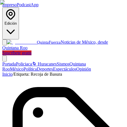
Impreso
Podcast
App
Edición
Noticias de México, desde
Quinta
Fuerza
Quintana Roo
Suscríbete gratis
Portada
Policiaca
🌀 Huracanes
Sismos
Quintana
Roo
México
Política
Deportes
Espectáculos
Opinión
Inicio
/
Etiqueta:
Recoja de Basura