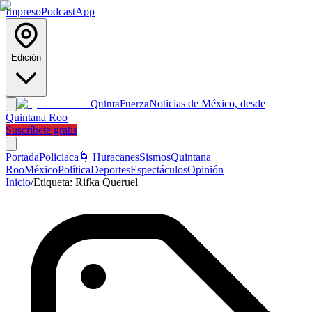
Impreso
Podcast
App
Edición
Noticias de México, desde
Quinta
Fuerza
Quintana Roo
Suscríbete gratis
Portada
Policiaca
🌀 Huracanes
Sismos
Quintana
Roo
México
Política
Deportes
Espectáculos
Opinión
Inicio
/
Etiqueta:
Rifka Queruel