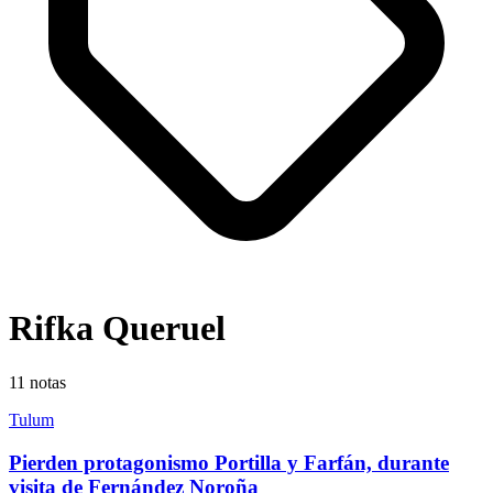
Rifka Queruel
11
notas
Tulum
Pierden protagonismo Portilla y Farfán, durante
visita de Fernández Noroña