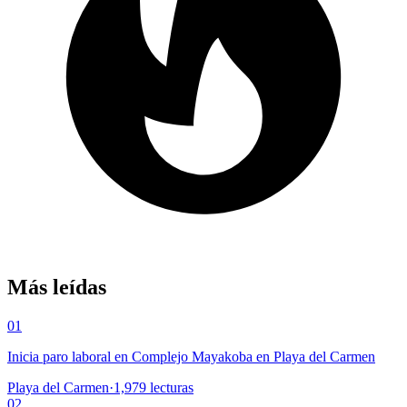
Más leídas
01
Inicia paro laboral en Complejo Mayakoba en Playa del Carmen
Playa del Carmen
·
1,979
lecturas
02