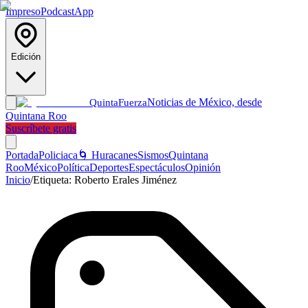
Impreso
Podcast
App
Edición
Noticias de México, desde
Quinta
Fuerza
Quintana Roo
Suscríbete gratis
Portada
Policiaca
🌀 Huracanes
Sismos
Quintana
Roo
México
Política
Deportes
Espectáculos
Opinión
Inicio
/
Etiqueta:
Roberto Erales Jiménez