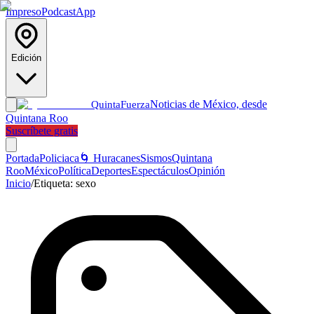
Impreso
Podcast
App
Edición
Noticias de México, desde
Quinta
Fuerza
Quintana Roo
Suscríbete gratis
Portada
Policiaca
🌀 Huracanes
Sismos
Quintana
Roo
México
Política
Deportes
Espectáculos
Opinión
Inicio
/
Etiqueta:
sexo