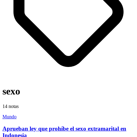
sexo
14
notas
Mundo
Aprueban ley que prohíbe el sexo extramarital en
Indonesia