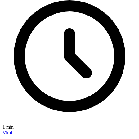
1
min
Viral