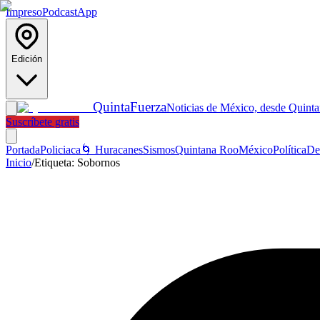
Impreso
Podcast
App
Edición
Quinta
Fuerza
Noticias de México, desde Quint
Suscríbete gratis
Portada
Policiaca
🌀 Huracanes
Sismos
Quintana Roo
México
Política
De
Inicio
/
Etiqueta:
Sobornos