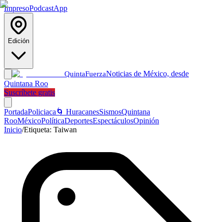
Impreso
Podcast
App
Edición
Noticias de México, desde
Quinta
Fuerza
Quintana Roo
Suscríbete gratis
Portada
Policiaca
🌀 Huracanes
Sismos
Quintana
Roo
México
Política
Deportes
Espectáculos
Opinión
Inicio
/
Etiqueta:
Taiwan