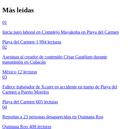
Más leídas
01
Inicia paro laboral en Complejo Mayakoba en Playa del Carmen
Playa del Carmen
·
1,994
lecturas
02
Asesinan al creador de contenido César Gastélum durante
transmisión en Culiacán
México
·
12
lecturas
03
Fallece trabajador de Xcaret en accidente en tramo de Playa del
Carmen a Puerto Morelos
Playa del Carmen
·
605
lecturas
04
Reportan a 23 personas desaparecidas en Quintana Roo
Quintana Roo
·
408
lecturas