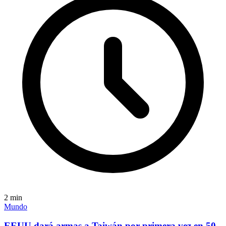
2
min
Mundo
EEUU dará armas a Taiwán por primera vez en 50