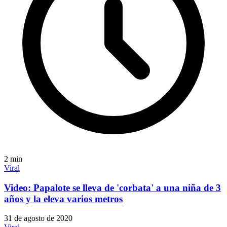
2
min
Viral
Video: Papalote se lleva de 'corbata' a una niña de 3
años y la eleva varios metros
31 de agosto de 2020