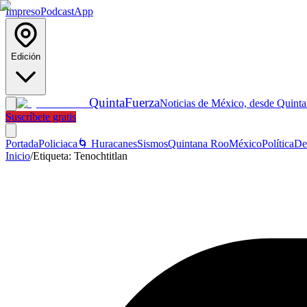
Impreso
Podcast
App
Edición
Quinta
Fuerza
Noticias de México, desde Quint
Suscríbete gratis
Portada
Policiaca
🌀 Huracanes
Sismos
Quintana Roo
México
Política
De
Inicio
/
Etiqueta:
Tenochtitlan