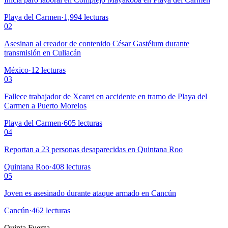
Playa del Carmen
·
1,994
lecturas
02
Asesinan al creador de contenido César Gastélum durante
transmisión en Culiacán
México
·
12
lecturas
03
Fallece trabajador de Xcaret en accidente en tramo de Playa del
Carmen a Puerto Morelos
Playa del Carmen
·
605
lecturas
04
Reportan a 23 personas desaparecidas en Quintana Roo
Quintana Roo
·
408
lecturas
05
Joven es asesinado durante ataque armado en Cancún
Cancún
·
462
lecturas
Quinta Fuerza