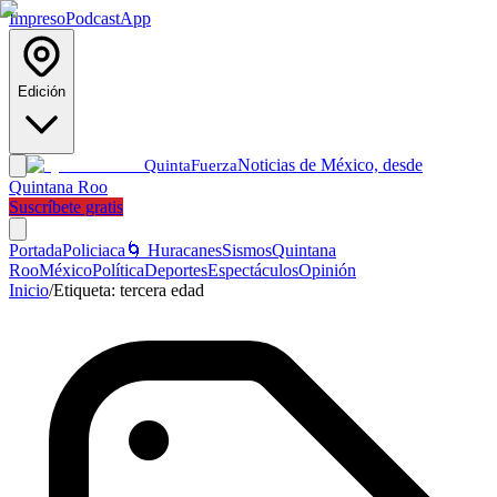
Impreso
Podcast
App
Edición
Noticias de México, desde
Quinta
Fuerza
Quintana Roo
Suscríbete gratis
Portada
Policiaca
🌀 Huracanes
Sismos
Quintana
Roo
México
Política
Deportes
Espectáculos
Opinión
Inicio
/
Etiqueta:
tercera edad