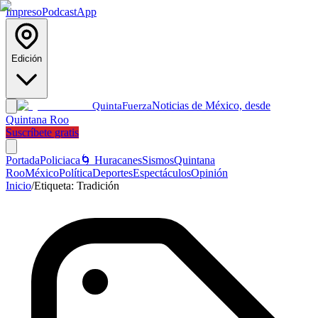
Impreso
Podcast
App
Edición
Noticias de México, desde
Quinta
Fuerza
Quintana Roo
Suscríbete gratis
Portada
Policiaca
🌀 Huracanes
Sismos
Quintana
Roo
México
Política
Deportes
Espectáculos
Opinión
Inicio
/
Etiqueta:
Tradición