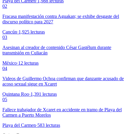
Playa del Carmen
·
1,988
lecturas
02
Fracasa manifestación contra Aguakan; se exhibe desgaste del
discurso político para 2027
Cancún
·
1,925
lecturas
03
Asesinan al creador de contenido César Gastélum durante
transmisión en Culiacán
México
·
12
lecturas
04
Videos de Guillermo Ochoa confirman que danzante acusado de
acoso sexual sigue en Xcaret
Quintana Roo
·
1,391
lecturas
05
Fallece trabajador de Xcaret en accidente en tramo de Playa del
Carmen a Puerto Morelos
Playa del Carmen
·
583
lecturas