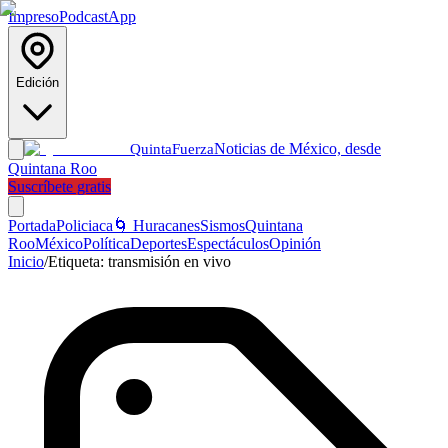
Impreso
Podcast
App
Edición
Noticias de México, desde
Quinta
Fuerza
Quintana Roo
Suscríbete gratis
Portada
Policiaca
🌀 Huracanes
Sismos
Quintana
Roo
México
Política
Deportes
Espectáculos
Opinión
Inicio
/
Etiqueta:
transmisión en vivo