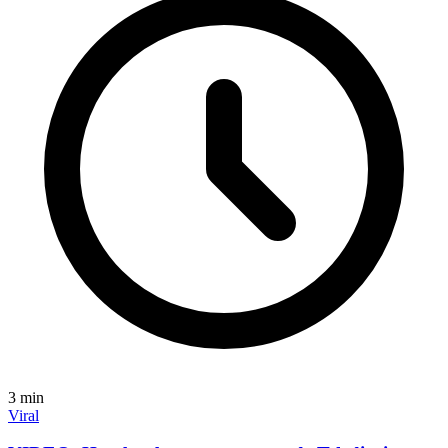
3
min
Viral