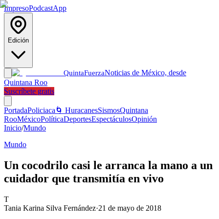
Impreso
Podcast
App
Edición
Noticias de México, desde
Quinta
Fuerza
Quintana Roo
Suscríbete gratis
Portada
Policiaca
🌀 Huracanes
Sismos
Quintana
Roo
México
Política
Deportes
Espectáculos
Opinión
Inicio
/
Mundo
Mundo
Un cocodrilo casi le arranca la mano a un
cuidador que transmitía en vivo
T
Tania Karina Silva Fernández
·
21 de mayo de 2018