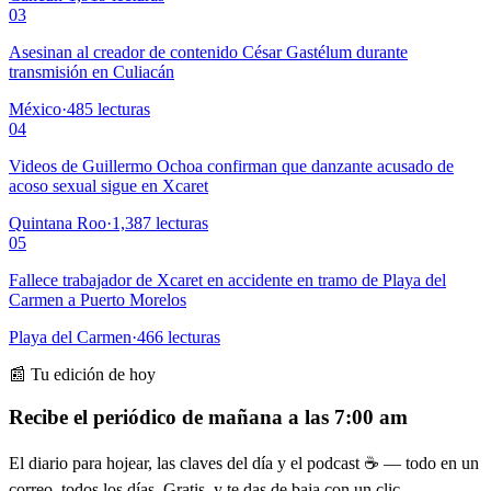
03
Asesinan al creador de contenido César Gastélum durante
transmisión en Culiacán
México
·
485
lecturas
04
Videos de Guillermo Ochoa confirman que danzante acusado de
acoso sexual sigue en Xcaret
Quintana Roo
·
1,387
lecturas
05
Fallece trabajador de Xcaret en accidente en tramo de Playa del
Carmen a Puerto Morelos
Playa del Carmen
·
466
lecturas
📰 Tu edición de hoy
Recibe el periódico de mañana a las 7:00 am
El diario para hojear, las claves del día y el podcast ☕ — todo en un
correo, todos los días. Gratis, y te das de baja con un clic.