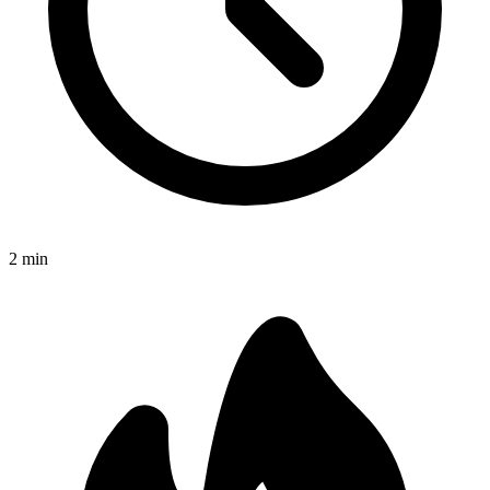
2
min