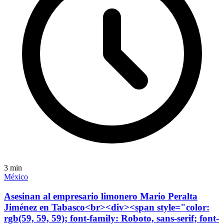
3
min
México
Asesinan al empresario limonero Mario Peralta
Jiménez en Tabasco<br><div><span style="color:
rgb(59, 59, 59); font-family: Roboto, sans-serif; font-