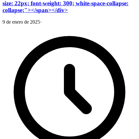
size: 22px; font-weight: 300; white-space-collapse:
collapse;"></span></div>
9 de enero de 2025
·