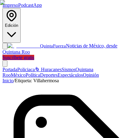
Impreso
Podcast
App
Edición
Noticias de México, desde
Quinta
Fuerza
Quintana Roo
Suscríbete gratis
Portada
Policiaca
🌀 Huracanes
Sismos
Quintana
Roo
México
Política
Deportes
Espectáculos
Opinión
Inicio
/
Etiqueta:
Villahermosa