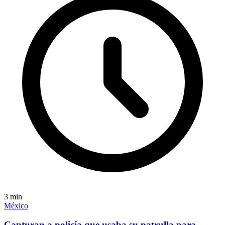
3
min
México
Capturan a policía que usaba su patrulla para