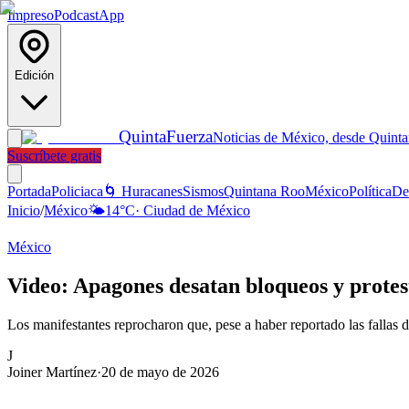
Impreso
Podcast
App
Edición
Quinta
Fuerza
Noticias de México, desde Quint
Suscríbete gratis
Portada
Policiaca
🌀 Huracanes
Sismos
Quintana Roo
México
Política
De
Inicio
/
México
🌤️
14
°C
·
Ciudad de México
México
Video: Apagones desatan bloqueos y protes
Los manifestantes reprocharon que, pese a haber reportado las fallas 
J
Joiner Martínez
·
20 de mayo de 2026