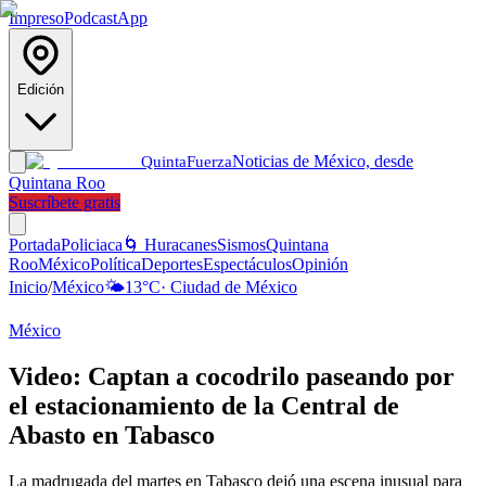
Impreso
Podcast
App
Edición
Noticias de México, desde
Quinta
Fuerza
Quintana Roo
Suscríbete gratis
Portada
Policiaca
🌀 Huracanes
Sismos
Quintana
Roo
México
Política
Deportes
Espectáculos
Opinión
Inicio
/
México
🌤️
13
°C
·
Ciudad de México
México
Video: Captan a cocodrilo paseando por
el estacionamiento de la Central de
Abasto en Tabasco
La madrugada del martes en Tabasco dejó una escena inusual para