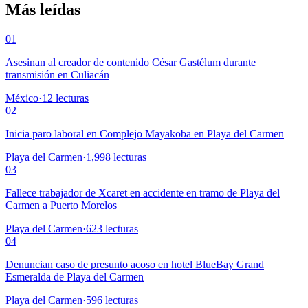
Más leídas
01
Asesinan al creador de contenido César Gastélum durante
transmisión en Culiacán
México
·
12
lecturas
02
Inicia paro laboral en Complejo Mayakoba en Playa del Carmen
Playa del Carmen
·
1,998
lecturas
03
Fallece trabajador de Xcaret en accidente en tramo de Playa del
Carmen a Puerto Morelos
Playa del Carmen
·
623
lecturas
04
Denuncian caso de presunto acoso en hotel BlueBay Grand
Esmeralda de Playa del Carmen
Playa del Carmen
·
596
lecturas