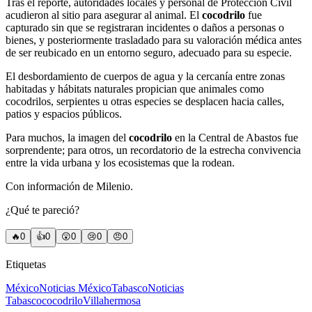
Tras el reporte, autoridades locales y personal de Protección Civil
acudieron al sitio para asegurar al animal. El
cocodrilo
fue
capturado sin que se registraran incidentes o daños a personas o
bienes, y posteriormente trasladado para su valoración médica antes
de ser reubicado en un entorno seguro, adecuado para su especie.
El desbordamiento de cuerpos de agua y la cercanía entre zonas
habitadas y hábitats naturales propician que animales como
cocodrilos, serpientes u otras especies se desplacen hacia calles,
patios y espacios públicos.
Para muchos, la imagen del
cocodrilo
en la Central de Abastos fue
sorprendente; para otros, un recordatorio de la estrecha convivencia
entre la vida urbana y los ecosistemas que la rodean.
Con información de Milenio.
¿Qué te pareció?
🔥
0
👍
0
😲
0
😢
0
😠
0
Etiquetas
México
Noticias México
Tabasco
Noticias
Tabasco
cocodrilo
Villahermosa