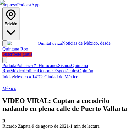
Impreso
Podcast
App
Edición
Noticias de México, desde
Quinta
Fuerza
Quintana Roo
Suscríbete gratis
Portada
Policiaca
🌀 Huracanes
Sismos
Quintana
Roo
México
Política
Deportes
Espectáculos
Opinión
Inicio
/
México
☀️
14
°C
·
Ciudad de México
México
VIDEO VIRAL: Captan a cocodrilo
nadando en plena calle de Puerto Vallarta
R
Ricardo Zapata
·
9 de agosto de 2021
·
1
min de lectura