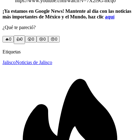
https://www.youtube.com/watch?v=7X2f9G-mcq0
¡Ya estamos en Google News! Mantente al día con las noticias
más importantes de México y el Mundo, haz clic
aquí
¿Qué te pareció?
🔥
0
👍
0
😲
0
😢
0
😠
0
Etiquetas
Jalisco
Noticias de Jalisco