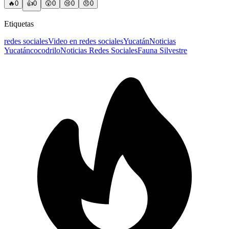
🔥
0
👍
0
😲
0
😢
0
😠
0
Etiquetas
redes sociales
Video en redes sociales
Yucatán
Noticias
Yucatán
cocodrilo
Noticias Redes Sociales
Fauna Silvestre