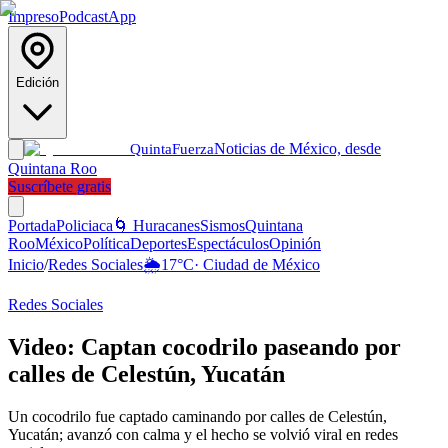
Impreso
Podcast
App
Edición
Noticias de México, desde
Quinta
Fuerza
Quintana Roo
Suscríbete gratis
Portada
Policiaca
🌀 Huracanes
Sismos
Quintana
Roo
México
Política
Deportes
Espectáculos
Opinión
Inicio
/
Redes Sociales
🌦️
17
°C
·
Ciudad de México
Redes Sociales
Video: Captan cocodrilo paseando por
calles de Celestún, Yucatán
Un cocodrilo fue captado caminando por calles de Celestún,
Yucatán; avanzó con calma y el hecho se volvió viral en redes