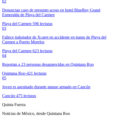
02
Denuncian caso de presunto acoso en hotel BlueBay Grand
Esmeralda de Playa del Carmen
Playa del Carmen
·
596
lecturas
03
Fallece trabajador de Xcaret en accidente en tramo de Playa del
Carmen a Puerto Morelos
Playa del Carmen
·
623
lecturas
04
Reportan a 23 personas desaparecidas en Quintana Roo
Quintana Roo
·
421
lecturas
05
Joven es asesinado durante ataque armado en Cancún
Cancún
·
475
lecturas
Quinta Fuerza
Noticias de México, desde Quintana Roo