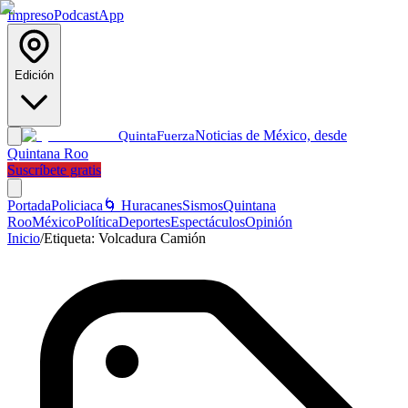
Impreso
Podcast
App
Edición
Noticias de México, desde
Quinta
Fuerza
Quintana Roo
Suscríbete gratis
Portada
Policiaca
🌀 Huracanes
Sismos
Quintana
Roo
México
Política
Deportes
Espectáculos
Opinión
Inicio
/
Etiqueta:
Volcadura Camión