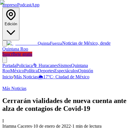
Impreso
Podcast
App
Edición
Noticias de México, desde
Quinta
Fuerza
Quintana Roo
Suscríbete gratis
Portada
Policiaca
🌀 Huracanes
Sismos
Quintana
Roo
México
Política
Deportes
Espectáculos
Opinión
Inicio
/
Más Noticias
🌦️
17
°C
·
Ciudad de México
Más Noticias
Cerrarán vialidades de nueva cuenta ante
alza de contagios de Covid-19
I
Iriamna Caceres
·
10 de enero de 2022
·
1
min de lectura