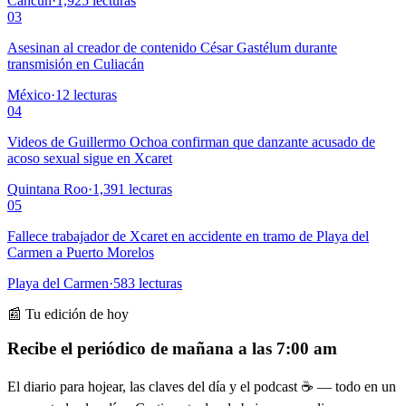
Cancún
·
1,925
lecturas
03
Asesinan al creador de contenido César Gastélum durante
transmisión en Culiacán
México
·
12
lecturas
04
Videos de Guillermo Ochoa confirman que danzante acusado de
acoso sexual sigue en Xcaret
Quintana Roo
·
1,391
lecturas
05
Fallece trabajador de Xcaret en accidente en tramo de Playa del
Carmen a Puerto Morelos
Playa del Carmen
·
583
lecturas
📰 Tu edición de hoy
Recibe el periódico de mañana a las 7:00 am
El diario para hojear, las claves del día y el podcast ☕ — todo en un