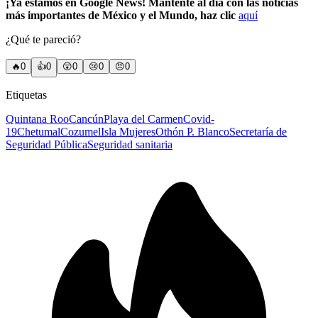
¡Ya estamos en Google News! Mantente al día con las noticias
más importantes de México y el Mundo, haz clic
aquí
¿Qué te pareció?
🔥
0
👍
0
😲
0
😢
0
😠
0
Etiquetas
Quintana Roo
Cancún
Playa del Carmen
Covid-
19
Chetumal
Cozumel
Isla Mujeres
Othón P. Blanco
Secretaría de
Seguridad Pública
Seguridad sanitaria