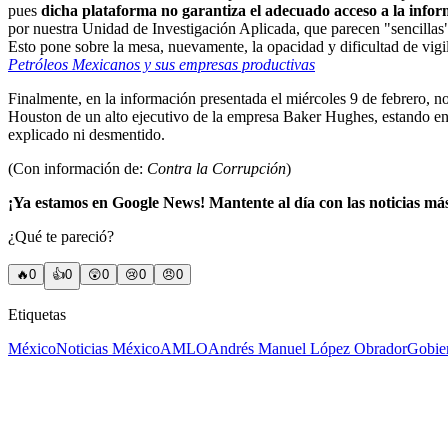
pues
dicha plataforma no garantiza el adecuado acceso a la infor
por nuestra Unidad de Investigación Aplicada, que parecen "sencillas"
Esto pone sobre la mesa, nuevamente, la opacidad y dificultad de vi
Petróleos Mexicanos y sus empresas productivas
Finalmente, en la información presentada el miércoles 9 de febrero, no 
Houston de un alto ejecutivo de la empresa Baker Hughes, estando en 
explicado ni desmentido.
(Con información de:
Contra la Corrupción
)
¡Ya estamos en Google News! Mantente al día con las noticias má
¿Qué te pareció?
🔥
0
👍
0
😲
0
😢
0
😠
0
Etiquetas
México
Noticias México
AMLO
Andrés Manuel López Obrador
Gobie