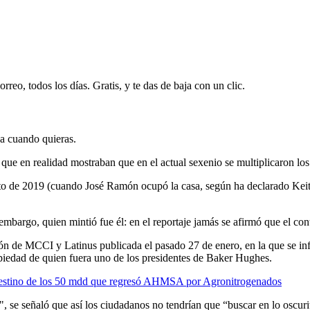
rreo, todos los días. Gratis, y te das de baja con un clic.
ja cuando quieras.
, que en realidad mostraban que en el actual sexenio se multiplicaron l
o de 2019 (cuando José Ramón ocupó la casa, según ha declarado Keith 
mbargo, quien mintió fue él: en el reportaje jamás se afirmó que el con
ión de MCCI y Latinus publicada el pasado 27 de enero, en la que se in
edad de quien fuera uno de los presidentes de Baker Hughes.
destino de los 50 mdd que regresó AHMSA por Agronitrogenados
 se señaló que así los ciudadanos no tendrían que “buscar en lo oscurit