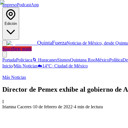
Impreso
Podcast
App
Edición
Quinta
Fuerza
Noticias de México, desde Quint
Suscríbete gratis
Portada
Policiaca
🌀 Huracanes
Sismos
Quintana Roo
México
Política
De
Inicio
/
Más Noticias
☁️
14
°C
·
Ciudad de México
Más Noticias
Director de Pemex exhibe al gobierno de 
I
Iriamna Caceres
·
10 de febrero de 2022
·
4
min de lectura