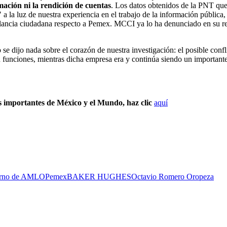
mación ni la rendición de cuentas
. Los datos obtenidos de la PNT que
 a la luz de nuestra experiencia en el trabajo de la información públic
gilancia ciudadana respecto a Pemex. MCCI ya lo ha denunciado en su r
se dijo nada sobre el corazón de nuestra investigación: el posible conflic
funciones, mientras dicha empresa era y continúa siendo un importante
s importantes de México y el Mundo, haz clic
aquí
rno de AMLO
Pemex
BAKER HUGHES
Octavio Romero Oropeza