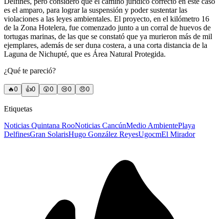
Delfines, pero consideró que el camino jurídico correcto en este caso
es el amparo, para lograr la suspensión y poder sustentar las
violaciones a las leyes ambientales. El proyecto, en el kilómetro 16
de la Zona Hotelera, fue comenzado junto a un corral de huevos de
tortugas marinas, de las que se constató que ya murieron más de mil
ejemplares, además de ser duna costera, a una corta distancia de la
Laguna de Nichupté, que es Área Natural Protegida.
¿Qué te pareció?
🔥
0
👍
0
😲
0
😢
0
😠
0
Etiquetas
Noticias Quintana Roo
Noticias Cancún
Medio Ambiente
Playa
Delfines
Gran Solaris
Hugo González Reyes
Ugocm
El Mirador