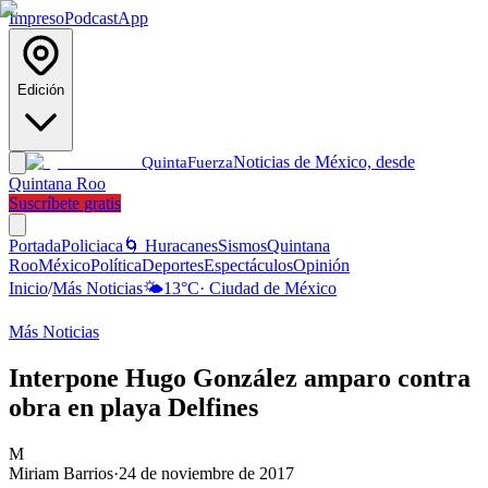
Impreso
Podcast
App
Edición
Noticias de México, desde
Quinta
Fuerza
Quintana Roo
Suscríbete gratis
Portada
Policiaca
🌀 Huracanes
Sismos
Quintana
Roo
México
Política
Deportes
Espectáculos
Opinión
Inicio
/
Más Noticias
🌤️
13
°C
·
Ciudad de México
Más Noticias
Interpone Hugo González amparo contra
obra en playa Delfines
M
Miriam Barrios
·
24 de noviembre de 2017