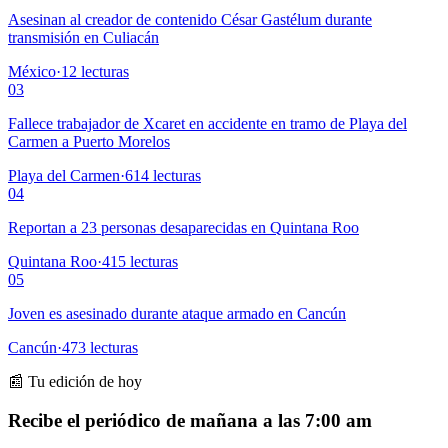
Asesinan al creador de contenido César Gastélum durante
transmisión en Culiacán
México
·
12
lecturas
03
Fallece trabajador de Xcaret en accidente en tramo de Playa del
Carmen a Puerto Morelos
Playa del Carmen
·
614
lecturas
04
Reportan a 23 personas desaparecidas en Quintana Roo
Quintana Roo
·
415
lecturas
05
Joven es asesinado durante ataque armado en Cancún
Cancún
·
473
lecturas
📰 Tu edición de hoy
Recibe el periódico de mañana a las 7:00 am