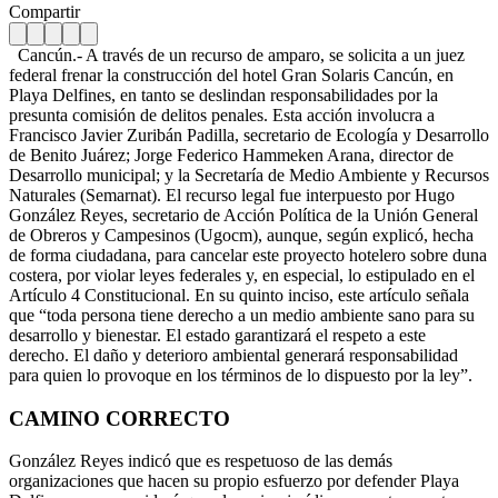
Compartir
Cancún.- A través de un recurso de amparo, se solicita a un juez
federal frenar la construcción del hotel Gran Solaris Cancún, en
Playa Delfines, en tanto se deslindan responsabilidades por la
presunta comisión de delitos penales. Esta acción involucra a
Francisco Javier Zuribán Padilla, secretario de Ecología y Desarrollo
de Benito Juárez; Jorge Federico Hammeken Arana, director de
Desarrollo municipal; y la Secretaría de Medio Ambiente y Recursos
Naturales (Semarnat). El recurso legal fue interpuesto por Hugo
González Reyes, secretario de Acción Política de la Unión General
de Obreros y Campesinos (Ugocm), aunque, según explicó, hecha
de forma ciudadana, para cancelar este proyecto hotelero sobre duna
costera, por violar leyes federales y, en especial, lo estipulado en el
Artículo 4 Constitucional. En su quinto inciso, este artículo señala
que “toda persona tiene derecho a un medio ambiente sano para su
desarrollo y bienestar. El estado garantizará el respeto a este
derecho. El daño y deterioro ambiental generará responsabilidad
para quien lo provoque en los términos de lo dispuesto por la ley”.
CAMINO CORRECTO
González Reyes indicó que es respetuoso de las demás
organizaciones que hacen su propio esfuerzo por defender Playa