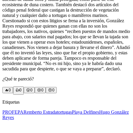
ecosistema de duna costero. También destacó dos artículos del
código penal federal que castigan la destrucción de vegetación
natural y cualquier daño a tortugas o mamíferos marinos.
Cuestionado si con estos litigios se frena a la inversión, González
Reyes respondió que quienes ganan con ellas no son los
trabajadores, los nativos, quienes “reciben puestos de mandos medio
para abajo, con salarios mal pagados; los que se llevan la tajada son
los que vienen a operar esos hoteles; estadounidenses, españoles,
canadienses. Nos vienen a dejar basura y llevarse el dinero”. Añadió
que él no inventó las leyes, sino que fue el propio gobierno, y estas
deben aplicarse de forma pareja. Tampoco es responsable del
presidente municipal. “No es mi hijo, sino ya le habría dado una
sacudida para que despierte, o que se vaya a preparar”, declaró.
¿Qué te pareció?
🔥
0
👍
0
😲
0
😢
0
😠
0
Etiquetas
PROFEPA
Remberto Estrada
tortugas
Playa Delfines
Hugo González
Reyes