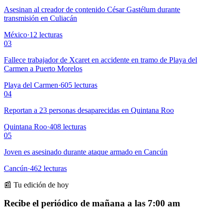
Asesinan al creador de contenido César Gastélum durante
transmisión en Culiacán
México
·
12
lecturas
03
Fallece trabajador de Xcaret en accidente en tramo de Playa del
Carmen a Puerto Morelos
Playa del Carmen
·
605
lecturas
04
Reportan a 23 personas desaparecidas en Quintana Roo
Quintana Roo
·
408
lecturas
05
Joven es asesinado durante ataque armado en Cancún
Cancún
·
462
lecturas
📰 Tu edición de hoy
Recibe el periódico de mañana a las 7:00 am