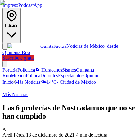
Impreso
Podcast
App
Edición
Noticias de México, desde
Quinta
Fuerza
Quintana Roo
Suscríbete gratis
Portada
Policiaca
🌀 Huracanes
Sismos
Quintana
Roo
México
Política
Deportes
Espectáculos
Opinión
Inicio
/
Más Noticias
🌤️
14
°C
·
Ciudad de México
Más Noticias
Las 6 profecías de Nostradamus que no se
han cumplido
A
Areli Pérez
·
13 de diciembre de 2021
·
4
min de lectura